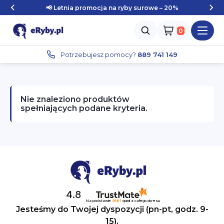
📢 Letnia promocja na ryby surowe – 20%
…
Zaloguj się
Potrzebujesz pomocy?
889 741 149
Nie znaleziono produktów
spełniających podane kryteria.
4.8
Na podstawie
5681
opinii
z całego okresu
Jesteśmy do Twojej dyspozycji (pn-pt, godz. 9-
15).