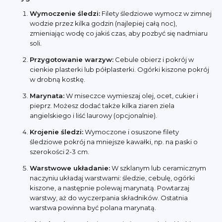
Wymoczenie śledzi:
Filety śledziowe wymocz w zimnej
wodzie przez kilka godzin (najlepiej całą noc),
zmieniając wodę co jakiś czas, aby pozbyć się nadmiaru
soli.
Przygotowanie warzyw:
Cebule obierz i pokrój w
cienkie plasterki lub półplasterki. Ogórki kiszone pokrój
w drobną kostkę.
Marynata:
W miseczce wymieszaj olej, ocet, cukier i
pieprz. Możesz dodać także kilka ziaren ziela
angielskiego i liść laurowy (opcjonalnie).
Krojenie śledzi:
Wymoczone i osuszone filety
śledziowe pokrój na mniejsze kawałki, np. na paski o
szerokości 2-3 cm.
Warstwowe układanie:
W szklanym lub ceramicznym
naczyniu układaj warstwami: śledzie, cebulę, ogórki
kiszone, a następnie polewaj marynatą. Powtarzaj
warstwy, aż do wyczerpania składników. Ostatnia
warstwa powinna być polana marynatą.