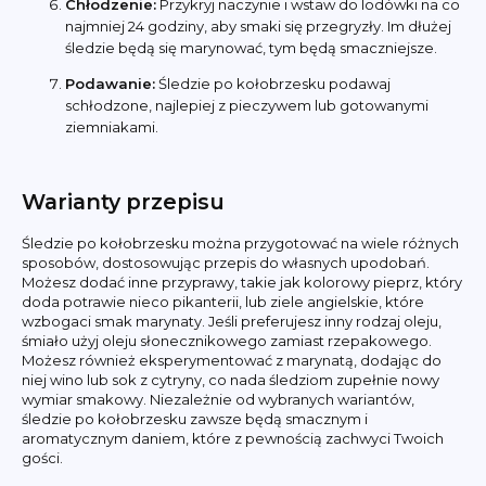
Chłodzenie:
Przykryj naczynie i wstaw do lodówki na co
najmniej 24 godziny, aby smaki się przegryzły. Im dłużej
śledzie będą się marynować, tym będą smaczniejsze.
Podawanie:
Śledzie po kołobrzesku podawaj
schłodzone, najlepiej z pieczywem lub gotowanymi
ziemniakami.
Warianty przepisu
Śledzie po kołobrzesku można przygotować na wiele różnych
sposobów, dostosowując przepis do własnych upodobań.
Możesz dodać inne przyprawy, takie jak kolorowy pieprz, który
doda potrawie nieco pikanterii, lub ziele angielskie, które
wzbogaci smak marynaty. Jeśli preferujesz inny rodzaj oleju,
śmiało użyj oleju słonecznikowego zamiast rzepakowego.
Możesz również eksperymentować z marynatą, dodając do
niej wino lub sok z cytryny, co nada śledziom zupełnie nowy
wymiar smakowy. Niezależnie od wybranych wariantów,
śledzie po kołobrzesku zawsze będą smacznym i
aromatycznym daniem, które z pewnością zachwyci Twoich
gości.