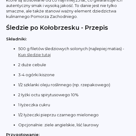
autentyczny smak i wysoką jakość. To danie jest nie tylko
smaczne, ale także stanowi ważny element dziedzictwa
kulinarnego Pomorza Zachodniego.
Śledzie po Kołobrzesku - Przepis
Składniki:
500 g filetów śledziowych solonych (najlepiej matias) -
Kup śledzie tutaj
2 duże cebule
3-4 ogórki kiszone
1/2 szklanki oleju roślinnego (np. rzepakowego)
2 łyżki octu spirytusowego 10%
1 łyżeczka cukru
1/2 łyżeczki pieprzu czarnego mielonego
Opcjonalnie: ziele angielskie, liść laurowy
Przygotowanie: