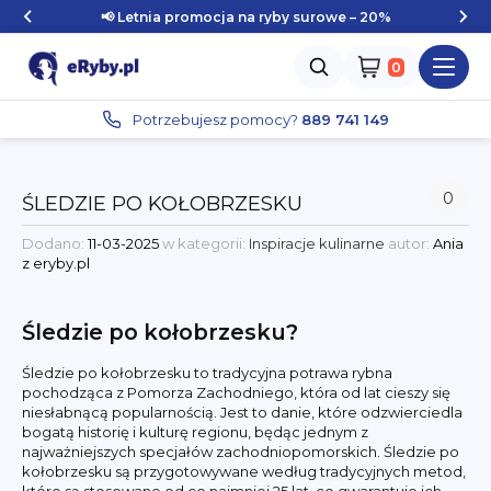
📢 Letnia promocja na ryby surowe – 20%
Zaloguj się
Potrzebujesz pomocy?
889 741 149
0
ŚLEDZIE PO KOŁOBRZESKU
Dodano:
11-03-2025
w kategorii:
Inspiracje kulinarne
autor:
Ania
z eryby.pl
Śledzie po kołobrzesku?
Śledzie po kołobrzesku to tradycyjna potrawa rybna
pochodząca z Pomorza Zachodniego, która od lat cieszy się
niesłabnącą popularnością. Jest to danie, które odzwierciedla
bogatą historię i kulturę regionu, będąc jednym z
najważniejszych specjałów zachodniopomorskich. Śledzie po
kołobrzesku są przygotowywane według tradycyjnych metod,
które są stosowane od co najmniej 25 lat, co gwarantuje ich