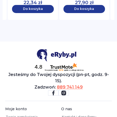
22,34 zł
27,90 zł
Do koszyka
Do koszyka
4.8
Na podstawie
5678
opinii
z całego okresu
Jesteśmy do Twojej dyspozycji (pn-pt, godz. 9-
15).
Zadzwoń:
889 741 149
Moje konto
O nas
Twoje zamówienia
Kontakt i dane firmy