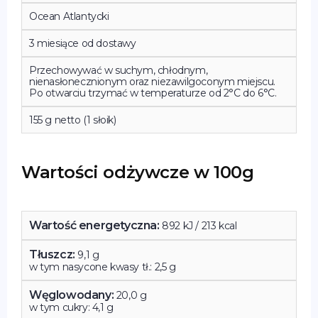
Ocean Atlantycki
3 miesiące od dostawy
Przechowywać w suchym, chłodnym,
nienasłonecznionym oraz niezawilgoconym miejscu.
Po otwarciu trzymać w temperaturze od 2°C do 6°C.
155 g netto (1 słoik)
Wartości odżywcze w 100g
Wartość energetyczna:
892 kJ / 213 kcal
Tłuszcz:
9,1 g
w tym nasycone kwasy tł.: 2,5 g
Węglowodany:
20,0 g
w tym cukry: 4,1 g