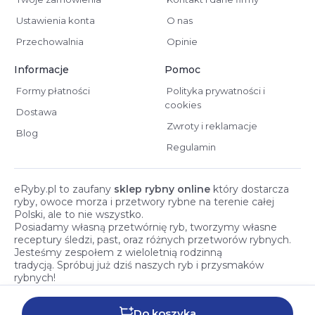
Ustawienia konta
O nas
Przechowalnia
Opinie
Informacje
Pomoc
Formy płatności
Polityka prywatności i
cookies
Dostawa
Zwroty i reklamacje
Blog
Regulamin
eRyby.pl to zaufany
sklep rybny online
który dostarcza
ryby, owoce morza i przetwory rybne na terenie całej
Polski, ale to nie wszystko.
Posiadamy własną przetwórnię ryb, tworzymy własne
receptury śledzi, past, oraz różnych przetworów rybnych.
Jesteśmy zespołem z wieloletnią rodzinną
tradycją. Spróbuj już dziś naszych ryb i przysmaków
rybnych!
Do koszyka
© 2026 eRyby.pl. Wszelkie prawa zastrzeżone.