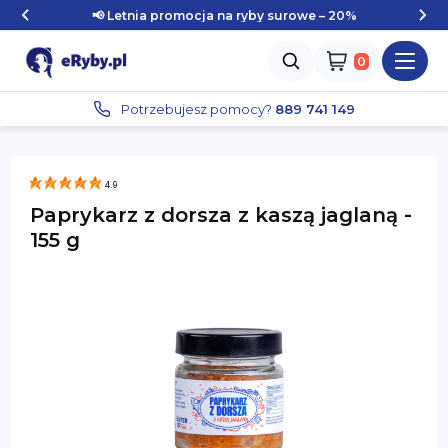
📢 Letnia promocja na ryby surowe – 20%
Zaloguj się
Potrzebujesz pomocy?
889 741 149
4.9
Paprykarz z dorsza z kaszą jaglaną -
155 g