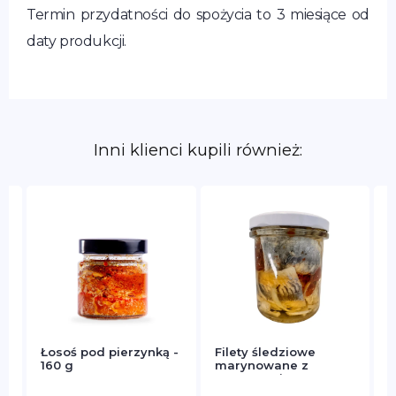
Termin przydatności do spożycia to 3 miesiące od
daty produkcji.
Inni klienci kupili również:
Łosoś pod pierzynką -
Filety śledziowe
M
160 g
marynowane z
m
suszonymi
pomidorami 300 g