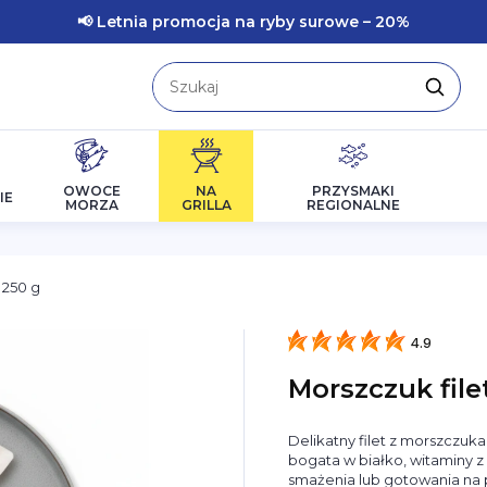
📢 Letnia promocja na ryby surowe – 20%
OWOCE
NA
PRZYSMAKI
IE
MORZA
GRILLA
REGIONALNE
 250 g
4.9
Morszczuk file
Delikatny filet z morszczuk
bogata w białko, witaminy z
smażenia lub gotowania na 