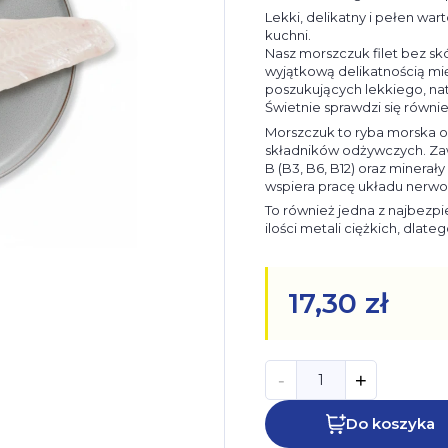
Lekki, delikatny i pełen wa
kuchni.
Nasz morszczuk filet bez sk
wyjątkową delikatnością mi
poszukujących lekkiego, nat
Świetnie sprawdzi się równi
Morszczuk to ryba morska o n
składników odżywczych. Zaw
B (B3, B6, B12) oraz minerały
wspiera pracę układu nerwow
To również jedna z najbezp
ilości metali ciężkich, dlateg
17,30 zł
-
+
Do koszyka