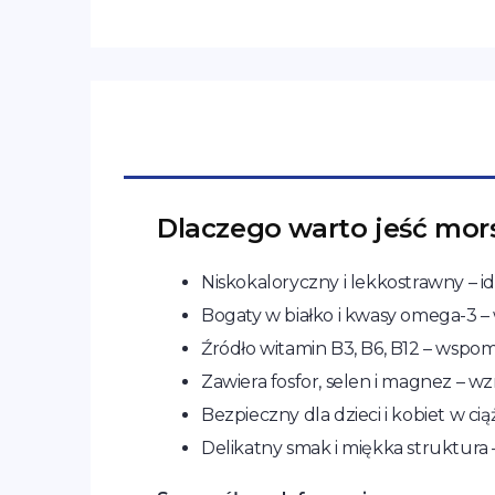
Dlaczego warto jeść mor
Niskokaloryczny i lekkostrawny – i
Bogaty w białko i kwasy omega-3 – 
Źródło witamin B3, B6, B12 – wsp
Zawiera fosfor, selen i magnez – wz
Bezpieczny dla dzieci i kobiet w cią
Delikatny smak i miękka struktura 