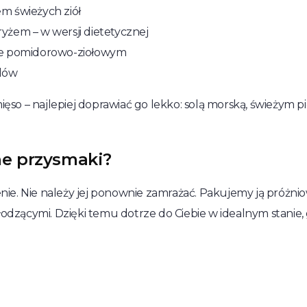
m świeżych ziół
yżem – w wersji dietetycznej
sie pomidorowo-ziołowym
adów
o – najlepiej doprawiać go lekko: solą morską, świeżym p
ne przysmaki?
ie. Nie należy jej ponownie zamrażać. Pakujemy ją próżni
zącymi. Dzięki temu dotrze do Ciebie w idealnym stanie, 