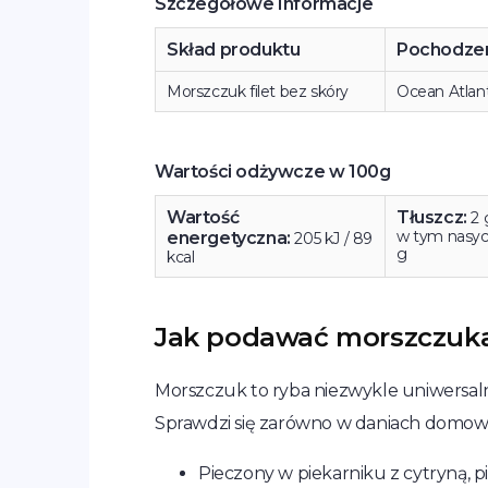
Szczegółowe Informacje
Skład produktu
Pochodzen
Morszczuk filet bez skóry
Ocean Atlan
Wartości odżywcze w 100g
Wartość
Tłuszcz:
2 
w tym nasyco
energetyczna:
205 kJ / 89
g
kcal
Jak podawać morszczuk
Morszczuk to ryba niezwykle uniwersaln
Sprawdzi się zarówno w daniach domowyc
Pieczony w piekarniku z cytryną, pi