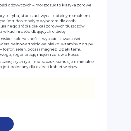
rtości odżywczych – morszczuk to klasyka zdrowej
óry to ryba, która zachwyca subtelnym smakiem i
ęsa. Jest doskonałym wyborem dla osób
uralnego źródła białka i zdrowych tłuszczów.
eż w kuchni osób dbających o dietę.
iskiej kaloryczności i wysokiej zawartości
iera pełnowartościowe białko, witaminy z grupy
 – fosfor, selen, potas i magnez. Dzięki temu
ego, regenerację mięśni i zdrowie kości.
ieczniejszych ryb – morszczuk kumuluje minimalne
o jest polecany dla dzieci i kobiet w ciąży.