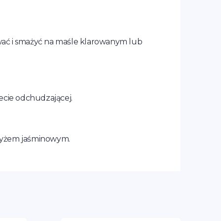
ować i smażyć na maśle klarowanym lub
iecie odchudzającej.
 ryżem jaśminowym.