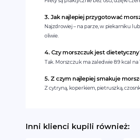
Filety są praktycznie bez ości, dzięki 
3. Jak najlepiej przygotować mor
Najzdrowiej – na parze, w piekarniku l
oliwie.
4. Czy morszczuk jest dietetyczny
Tak. Morszczuk ma zaledwie 89 kcal na 10
5. Z czym najlepiej smakuje mors
Z cytryną, koperkiem, pietruszką, czos
Inni klienci kupili również: