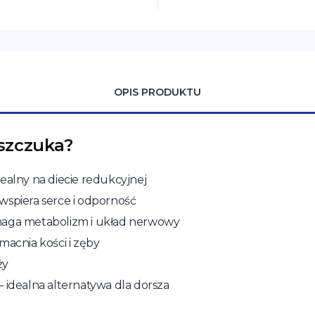
OPIS PRODUKTU
szczuka?
dealny na diecie redukcyjnej
wspiera serce i odporność
omaga metabolizm i układ nerwowy
macnia kości i zęby
ży
– idealna alternatywa dla dorsza