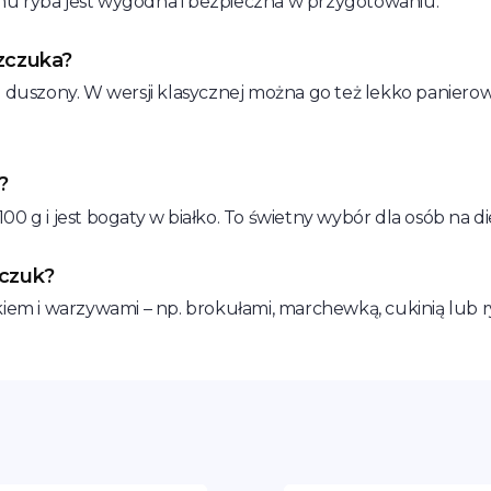
czemu ryba jest wygodna i bezpieczna w przygotowaniu.
szczuka?
ub duszony. W wersji klasycznej można go też lekko panier
?
0 g i jest bogaty w białko. To świetny wybór dla osób na d
zczuk?
nkiem i warzywami – np. brokułami, marchewką, cukinią lub