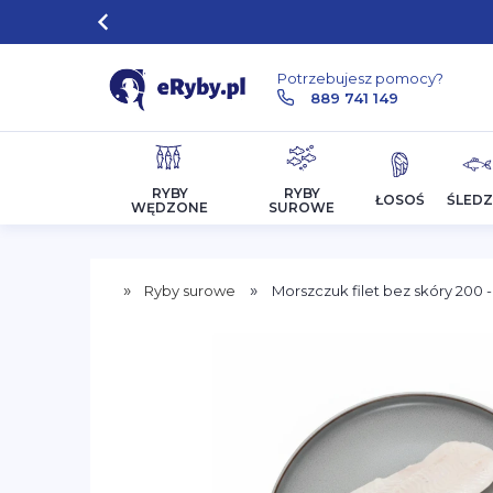
Potrzebujesz pomocy?
889 741 149
RYBY
RYBY
ŁOSOŚ
ŚLEDZ
WĘDZONE
SUROWE
»
»
Ryby surowe
Morszczuk filet bez skóry 200 -