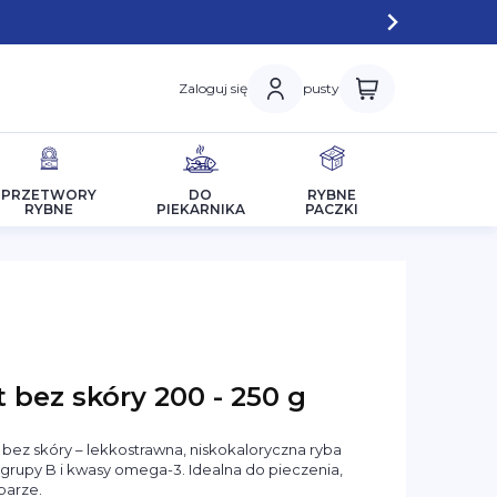
Zaloguj się
pusty
PRZETWORY
DO
RYBNE
RYBNE
PIEKARNIKA
PACZKI
t bez skóry 200 - 250 g
a bez skóry – lekkostrawna, niskokaloryczna ryba
 grupy B i kwasy omega-3. Idealna do pieczenia,
parze.