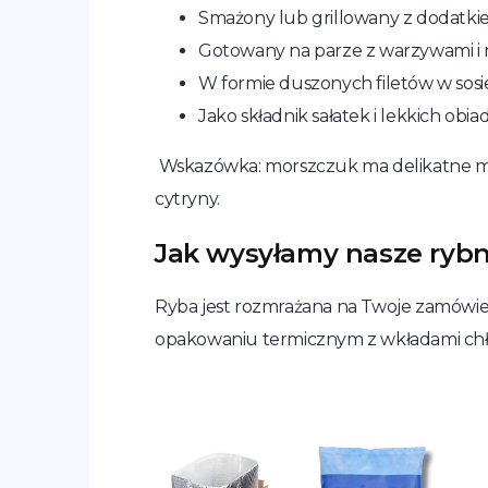
Smażony lub grillowany z dodatkie
Gotowany na parze z warzywami i r
W formie duszonych filetów w so
Jako składnik sałatek i lekkich obi
Wskazówka: morszczuk ma delikatne mięs
cytryny.
Jak wysyłamy nasze ryb
Ryba jest rozmrażana na Twoje zamówien
opakowaniu termicznym z wkładami chłod