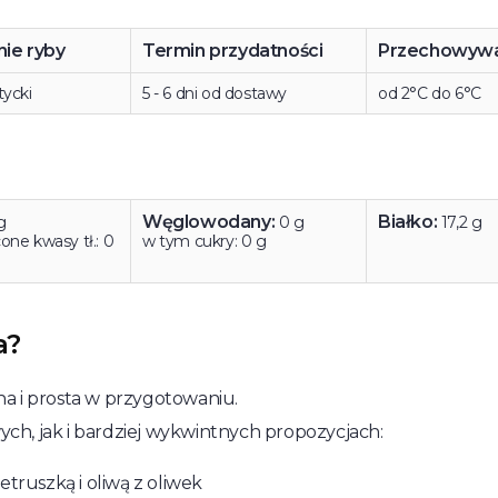
ie ryby
Termin przydatności
Przechowywa
tycki
5 - 6 dni od dostawy
od 2°C do 6°C
Węglowodany:
Białko:
g
0 g
17,2 g
ne kwasy tł.: 0
w tym cukry: 0 g
a?
a i prosta w przygotowaniu.
h, jak i bardziej wykwintnych propozycjach:
etruszką i oliwą z oliwek