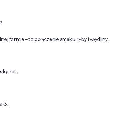
a?
elnej formie – to połączenie smaku ryby i wędliny.
odgrzać.
a-3.