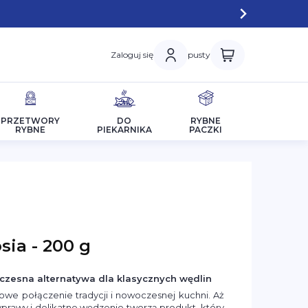
Zaloguj się
pusty
PRZETWORY
DO
RYBNE
RYBNE
PIEKARNIKA
PACZKI
sia - 200 g
oczesna alternatywa dla klasycznych wędlin
kowe połączenie tradycji i nowoczesnej kuchni. Aż
zyprawy i delikatne wędzenie tworzą produkt, który