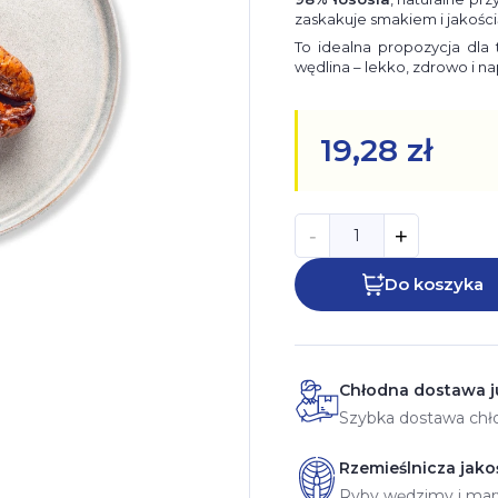
zaskakuje smakiem i jakości
To idealna propozycja dla 
wędlina – lekko, zdrowo i 
19,28 zł
-
+
Do koszyka
Chłodna dostawa ju
Szybka dostawa chło
Rzemieślnicza jako
Ryby wędzimy i mary