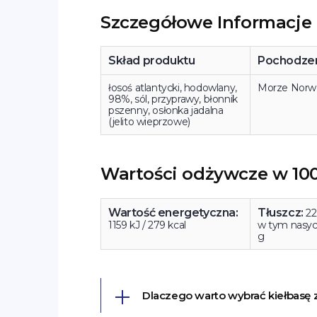
Szczegółowe Informacje
Skład produktu
Pochodzen
łosoś atlantycki, hodowlany,
Morze Norwe
98%, sól, przyprawy, błonnik
pszenny, osłonka jadalna
(jelito wieprzowe)
Wartości odżywcze w 10
Wartość energetyczna:
Tłuszcz:
22
1159 kJ / 279 kcal
w tym nasyco
g
Dlaczego warto wybrać kiełbasę z