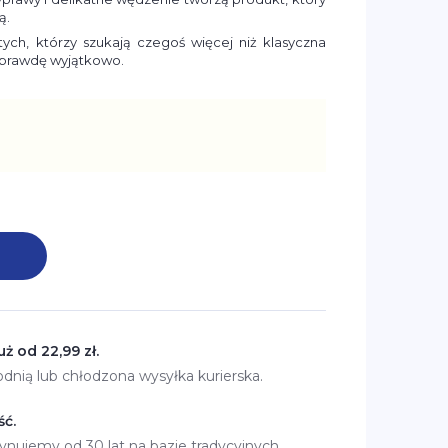
ą.
tych, którzy szukają czegoś więcej niż klasyczna
naprawdę wyjątkowo.
ż od 22,99 zł.
dnią lub chłodzona wysyłka kurierska.
ść.
nujemy od 30 lat na bazie tradycyjnych