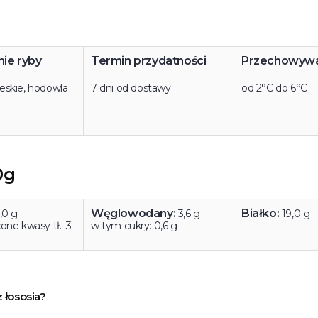
ie ryby
Termin przydatności
Przechowywa
skie, hodowla
7 dni od dostawy
od 2°C do 6°C
0g
Węglowodany:
Białko:
,0 g
3,6 g
19,0 g
ne kwasy tł.: 3
w tym cukry: 0,6 g
 łososia?