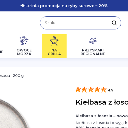
📢 Letnia promocja na ryby surowe – 20%
OWOCE
NA
PRZYSMAKI
IE
MORZA
GRILLA
REGIONALNE
ososia - 200 g
4.9
Kiełbasa z łoso
Kiełbasa z łososia – now
Kiełbasa z łososia to wyjąt
98% łososia
, naturalne pr