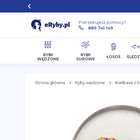
Potrzebujesz pomocy?
889 741 149
RYBY
RYBY
ŁOSOŚ
ŚLEDZ
WĘDZONE
SUROWE
»
»
Strona główna
Ryby wędzone
Kiełbasa z ł