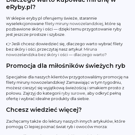
eRyby.pl?
W sklepie eryby.pl oferujemy świeże, starannie
wyselekcjonowane
filety miruny nowozelandzkiej
, które są
pozbawione skóry i ości — dzięki temu przygotowanie ryby
jest jeszcze prostsze i szybsze.
👉 Jeśli chcesz dowiedzieć się, dlaczego warto wybrać filety
bez skóry i ości, przeczytaj nasz artykuł:
Miruna
nowozelandzka bez skóry i ości — dlaczego warto?
Promocja dla miłośników świeżych ryb
Specjalnie dla naszych klientów przygotowaliśmy promocję na
filety miruny nowozelandzkiej! Zamawiając w tym tygodniu,
możesz cieszyć się wyjątkową świeżością i smakiem prosto z
połowu. Zajrzyj do kategorii
ryby surowe
, aby odkryć pełną
ofertę i wybrać idealne produkty dla siebie.
Chcesz wiedzieć więcej?
Zachęcamy także do lektury naszych innych artykułów, które
pomogą Ci lepiej poznać świat ryb i owoców morza: