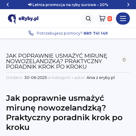
📢 Letnia promocja na ryby surowe – 20%
Zaloguj się
Potrzebujesz pomocy?
889 741 149
JAK POPRAWNIE USMAŻYĆ MIRUNĘ
0
NOWOZELANDZKĄ? PRAKTYCZNY
PORADNIK KROK PO KROKU
Dodano:
30-06-2025
w kategorii:
-
autor:
Ania z eryby.pl
Jak poprawnie usmażyć
mirunę nowozelandzką?
Praktyczny poradnik krok po
kroku