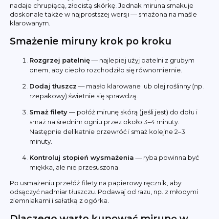
nadaje chrupiącą, złocistą skórkę. Jednak miruna smakuje
doskonale także w najprostszej wersji — smażona na maśle
klarowanym.
Smażenie miruny krok po kroku
Rozgrzej patelnię
— najlepiej użyj patelni z grubym
dnem, aby ciepło rozchodziło się równomiernie.
Dodaj tłuszcz
— masło klarowane lub olej roślinny (np.
rzepakowy) świetnie się sprawdzą.
Smaż filety
— połóż mirunę skórą (jeśli jest) do dołu i
smaż na średnim ogniu przez około 3–4 minuty.
Następnie delikatnie przewróć i smaż kolejne 2–3
minuty.
Kontroluj stopień wysmażenia
— ryba powinna być
miękka, ale nie przesuszona.
Po usmażeniu przełóż filety na papierowy ręcznik, aby
odsączyć nadmiar tłuszczu. Podawaj od razu, np. z młodymi
ziemniakami i sałatką z ogórka.
Dlaczego warto kupować mirunę w