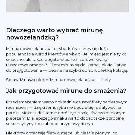
Dlaczego warto wybrać mirunę
nowozelandzką?
Miruna nowozelandzka to ryba, która cieszy się dużą
popularnością wśród klientów eryby.pl. Jej mięso jest nie tylko
smaczne, ale także bogate w białko i zdrowe kwasy
tłuszczowe omega-3. Filety miruny są delikatne, lekkie i łatwe
do przygotowania — idealne na szybki obiad lub lekką kolację.
Sprawdź naszą ofertę:
Miruna nowozelandzka — filety
Jak przygotować mirunę do smażenia?
Przed smażeniem warto dokładnie osuszyć filety papierowym
ręcznikiem — dzięki temu ryba nie będzie się rozlatywać na
patelni. Możesz delikatnie oprószyć ją solą i świeżo mielonym
pieprzem. Dla lepszego smaku warto dodać także odrobinę
soku z cytryny lub ulubione przyprawy do ryb.
Niektórzy obtaczają filety w mące lub cieście piwnym, co