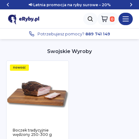
📢 Letnia promocja na ryby surowe – 20%
Zaloguj się
Potrzebujesz pomocy?
889 741 149
Swojskie Wyroby
nowość
Boczek tradycyjnie
wędzony 250-300 g