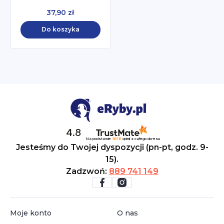
37,90 zł
Do koszyka
4.8
Na podstawie
5678
opinii
z całego okresu
Jesteśmy do Twojej dyspozycji (pn-pt, godz. 9-
15).
Zadzwoń:
889 741 149
Moje konto
O nas