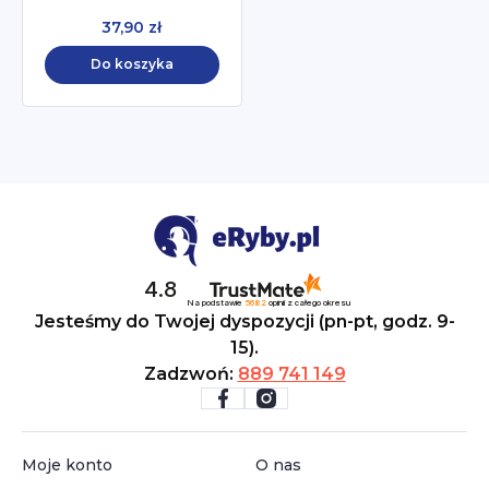
37,90 zł
Do koszyka
4.8
Na podstawie
5682
opinii
z całego okresu
Jesteśmy do Twojej dyspozycji (pn-pt, godz. 9-
15).
Zadzwoń:
889 741 149
Moje konto
O nas